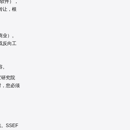
软件），
转让，根
商业）。
或反向工
容。
宝研究院
时，您必须
。SSEF