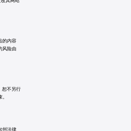
更改其网站
站的内容
的风险由
，恕不另行
束。
尔州法律